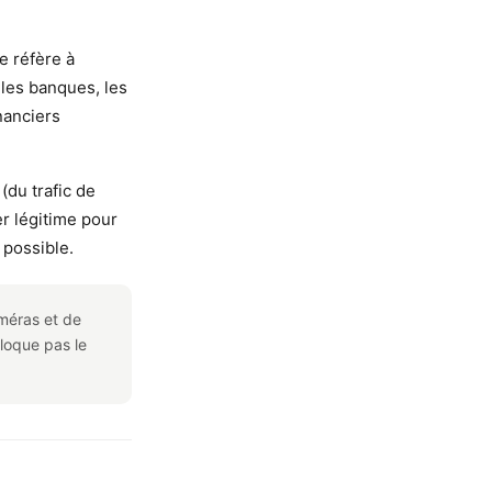
e réfère à
les banques, les
nanciers
(du trafic de
er légitime pour
 possible.
améras et de
bloque pas le