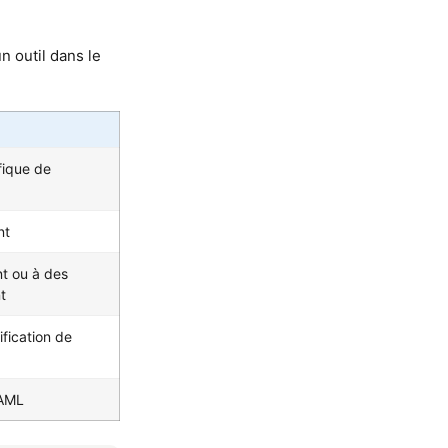
n outil dans le
fique de
nt
nt ou à des
t
ification de
’AML