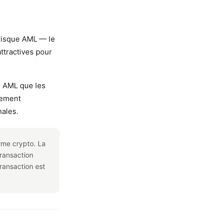
risque AML — le
ttractives pour
s AML que les
lement
nales.
rme crypto. La
transaction
transaction est