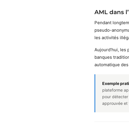
AML dans l
Pendant longtem
pseudo-anonymat 
les activités ill
Aujourd’hui, les
banques traditio
automatique des 
Exemple prati
plateforme app
pour détecter 
approuvée et 