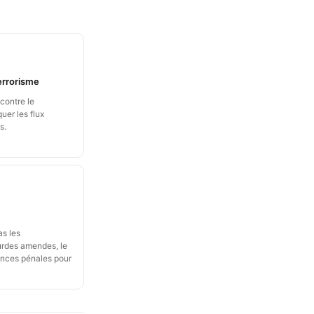
errorisme
contre le
uer les flux
s.
as les
urdes amendes, le
uences pénales pour