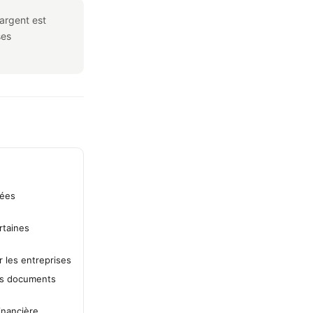
’argent est
ses
nées
rtaines
 les entreprises
ans documents
financière