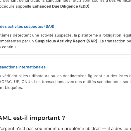
provenant de juridictions sanctionnées, etc.) sont soumis à des vérifica
rocédure s’appelle
Enhanced Due Diligence (EDD)
.
des activités suspectes (SAR)
tèmes détectent une activité suspecte, la plateforme a l’obligation légal
compétentes par un
Suspicious Activity Report (SAR)
. La transaction p
n continu.
sanctions internationales
vérifient si les utilisateurs ou les destinataires figurent sur des listes
s (OFAC, UE, ONU). Les transactions avec des entités sanctionnées sont
nt bloquées.
AML est-il important ?
’argent n’est pas seulement un problème abstrait — il a des c