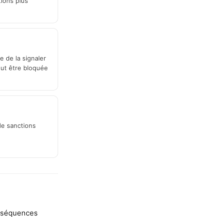
tions plus
e de la signaler
eut être bloquée
 de sanctions
onséquences