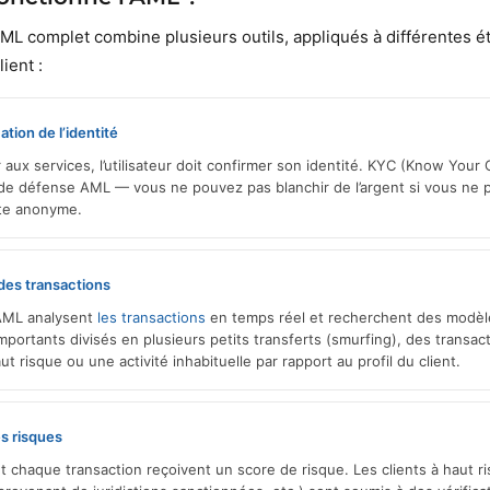
 complet combine plusieurs outils, appliqués à différentes ét
lient :
ation de l’identité
 aux services, l’utilisateur doit confirmer son identité. KYC (Know Your 
 de défense AML — vous ne pouvez pas blanchir de l’argent si vous ne
te anonyme.
 des transactions
AML analysent
les transactions
en temps réel et recherchent des modèl
portants divisés en plusieurs petits transferts (smurfing), des transac
aut risque ou une activité inhabituelle par rapport au profil du client.
es risques
t chaque transaction reçoivent un score de risque. Les clients à haut 