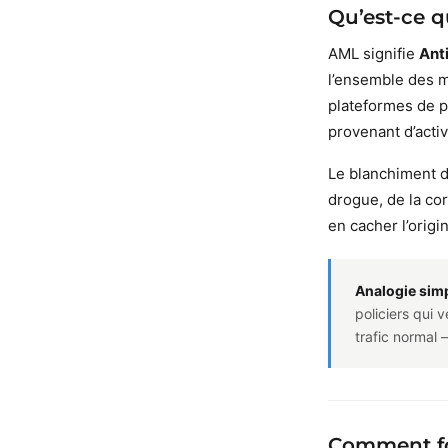
Qu’est-ce q
AML signifie
Ant
l’ensemble des m
plateformes de pa
provenant d’activi
Le blanchiment d’
drogue, de la cor
en cacher l’origi
Analogie simp
policiers qui 
trafic normal —
Comment fo