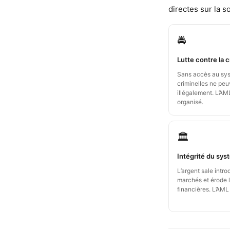
directes sur la s
🚔
Lutte contre la c
Sans accès au syst
criminelles ne peuv
illégalement. L’AM
organisé.
🏛️
Intégrité du sys
L’argent sale intro
marchés et érode l
financières. L’AM