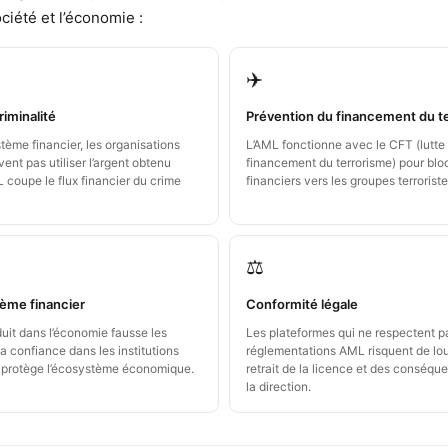
ociété et l’économie :
✈️
riminalité
Prévention du financement du t
ème financier, les organisations
L’AML fonctionne avec le CFT (lutte 
ent pas utiliser l’argent obtenu
financement du terrorisme) pour bloq
L coupe le flux financier du crime
financiers vers les groupes terroriste
⚖️
tème financier
Conformité légale
duit dans l’économie fausse les
Les plateformes qui ne respectent p
a confiance dans les institutions
réglementations AML risquent de lo
L protège l’écosystème économique.
retrait de la licence et des conséq
la direction.