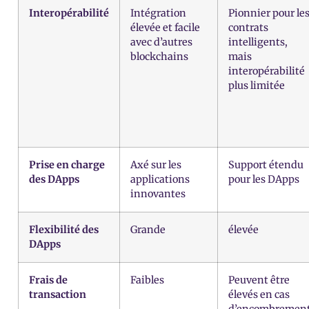
Interopérabilité
Intégration
Pionnier pour le
élevée et facile
contrats
avec d’autres
intelligents,
blockchains
mais
interopérabilité
plus limitée
Prise en charge
Axé sur les
Support étendu
des DApps
applications
pour les DApps
innovantes
Flexibilité des
Grande
élevée
DApps
Frais de
Faibles
Peuvent être
transaction
élevés en cas
d’encombremen