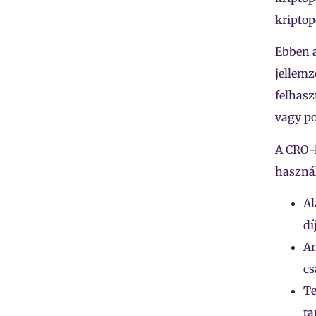
kripto
Ebben 
jellemz
felhasz
vagy po
A CRO-
használ
Al
dí
A
cs
Te
ta