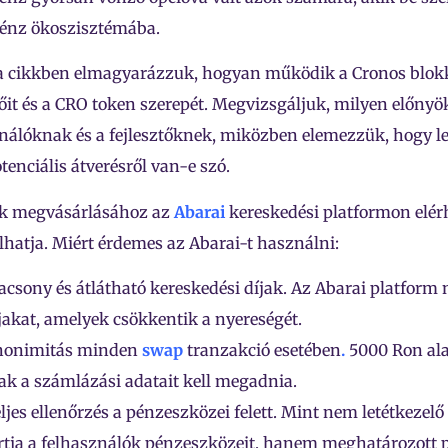
pénz ökoszisztémába.
a cikkben elmagyarázzuk, hogyan működik a Cronos blokkl
őit és a CRO token szerepét. Megvizsgáljuk, milyen előnyök
nálóknak és a fejlesztőknek, miközben elemezzük, hogy le
tenciális átverésről van-e szó.
k megvásárlásához az
Abarai
kereskedési platformon elér
hatja. Miért érdemes az Abarai-t használni:
acsony és átlátható kereskedési díjak. Az Abarai platform 
jakat, amelyek csökkentik a nyereségét.
nonimitás minden
swap
tranzakció esetében
.
5000 Ron ala
ak a számlázási adatait kell megadnia.
ljes ellenőrzés a pénzeszközei felett. Mint nem letétkezel
rtja a felhasználók pénzeszközeit, hanem meghatározott 