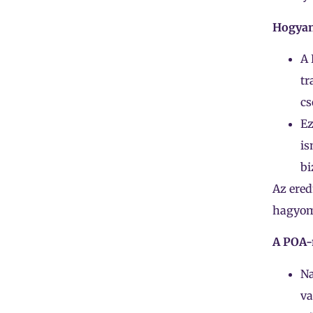
Hogyan
A 
tr
cs
Ez
is
bi
Az ered
hagyom
A POA-
Na
va