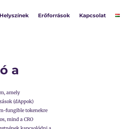
Helyszínek
Erőforrások
Kapcsolat
ó a
rm, amely
mazások (dAppok)
em-fungible tokenekre
nos, mind a CRO
eretnének kapcsolódni a