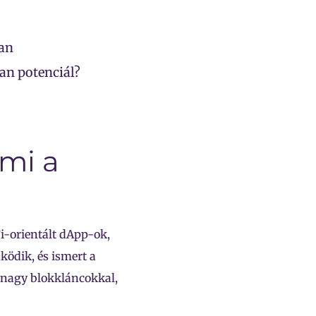
ban
an potenciál?
 mi a
Fi-orientált dApp-ok,
ködik, és ismert a
s nagy blokkláncokkal,