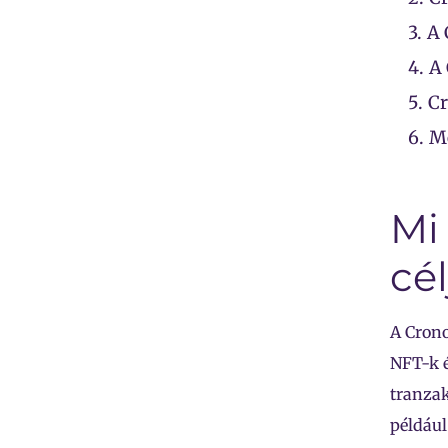
3.
A 
4.
A 
5.
Cr
6.
Me
Mi
cél
A Crono
NFT-k é
tranzak
például