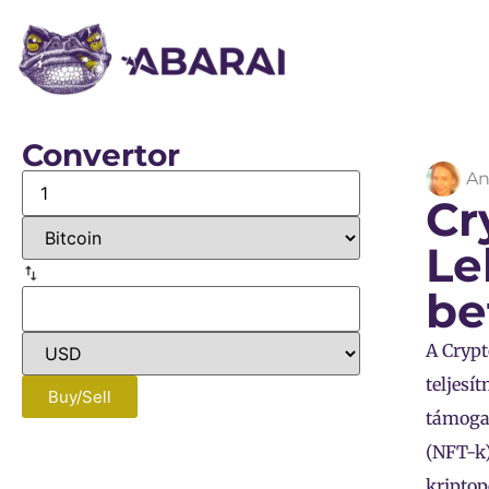
Convertor
An
Cr
Le
be
A Crypt
teljesí
Buy/Sell
támogat
(NFT-k)
kriptop