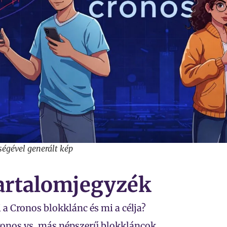
ségével generált kép
artalomjegyzék
 a Cronos blokklánc és mi a célja?
onos vs. más népszerű blokkláncok