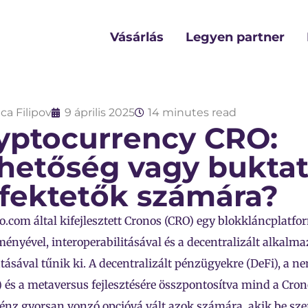
Vásárlás
Legyen partner
ca Filipov
9 április 2025
14 minutes read
yptocurrency CRO:
hetőség vagy buktat
fektetők számára?
o.com által kifejlesztett Cronos (CRO) egy blokkláncplatfo
tményével, interoperabilitásával és a decentralizált alkal
ásával tűnik ki. A decentralizált pénzügyekre (DeFi), a n
 és a metaversus fejlesztésére összpontosítva mind a Cro
énz gyorsan vonzó opcióvá vált azok számára, akik be sz