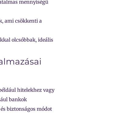
hatalmas mennyiségű
k, ami csökkenti a
kkal olcsóbbak, ideális
kalmazásai
például hitelekhez vagy
dául bankok
y és biztonságos módot