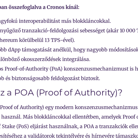
an összefoglalva a Cronos kínál:
gyfokú interoperabilitást más blokkláncokkal.
nyűgöző tranzakció-feldolgozási sebességet (akár 10 000
hereum körülbelül 13 TPS-ével).
bb dApp támogatását anélkül, hogy nagyobb módosítások
lönböző okosszerződések integrálása.
s Proof-of-Authority (PoA) konszenzusmechanizmust is h
b és biztonságosabb feldolgozást biztosít.
z a POA (Proof of Authority)?
(Proof of Authority) egy modern konszenzusmechanizmus,
 használ. Más blokkláncokkal ellentétben, amelyek Proof
f Stake (PoS) eljárást használnak, a POA a tranzakciók ell
sítéséhez a validátorok tekintélyére és hírnevére támaszk