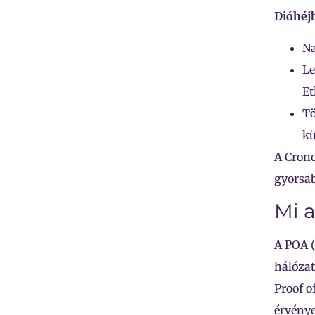
Dióhéjb
Na
Le
Et
Tö
kü
A Crono
gyorsab
Mi a
A POA 
hálózat
Proof o
érvénye