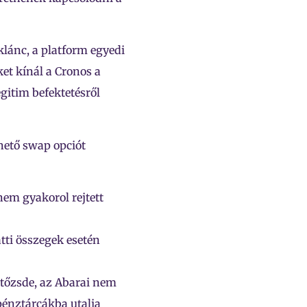
ánc, a platform egyedi
et kínál a Cronos a
gitim befektetésről
hető swap opciót
nem gyakorol rejtett
tti összegek esetén
ő tőzsde, az Abarai nem
pénztárcákba utalja