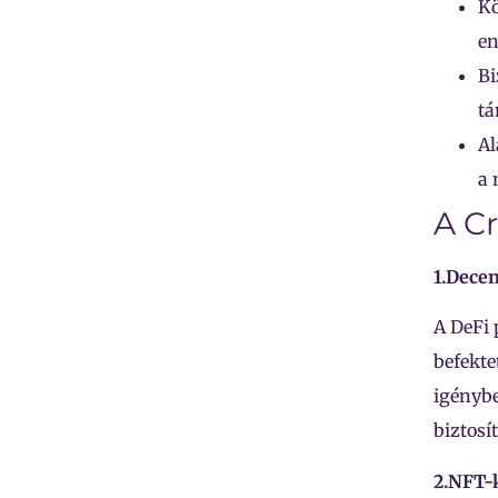
Kö
en
Bi
tá
Al
a 
A C
1.Decen
A DeFi 
befekte
igénybe
biztosí
2.NFT-k