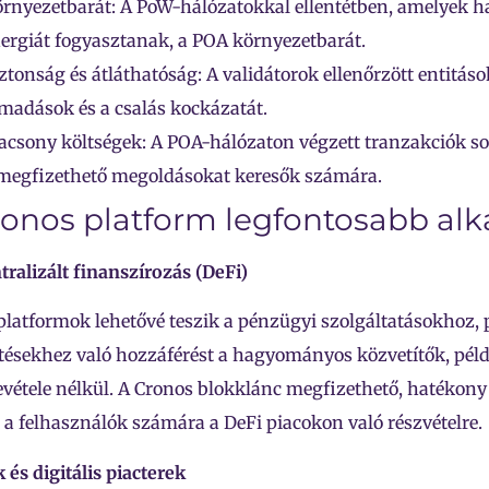
rnyezetbarát: A PoW-hálózatokkal ellentétben, amelyek 
ergiát fogyasztanak, a POA környezetbarát.
ztonság és átláthatóság: A validátorok ellenőrzött entitáso
madások és a csalás kockázatát.
acsony költségek: A POA-hálózaton végzett tranzakciók so
megfizethető megoldásokat keresők számára.
ronos platform legfontosabb al
tralizált finanszírozás (DeFi)
platformok lehetővé teszik a pénzügyi szolgáltatásokhoz, 
tésekhez való hozzáférést a hagyományos közvetítők, pél
vétele nélkül. A Cronos blokklánc megfizethető, hatékon
t a felhasználók számára a DeFi piacokon való részvételre.
 és digitális piacterek