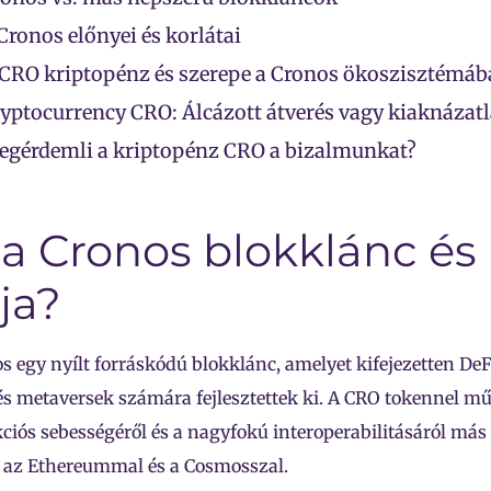
Cronos előnyei és korlátai
CRO kriptopénz és szerepe a Cronos ökoszisztémá
yptocurrency CRO: Álcázott átverés vagy kiaknázatl
gérdemli a kriptopénz CRO a bizalmunkat?
 a Cronos blokklánc és
ja?
s egy nyílt forráskódú blokklánc, amelyet kifejezetten De
s metaversek számára fejlesztettek ki. A CRO tokennel mű
ciós sebességéről és a nagyfokú interoperabilitásáról má
 az Ethereummal és a Cosmosszal.