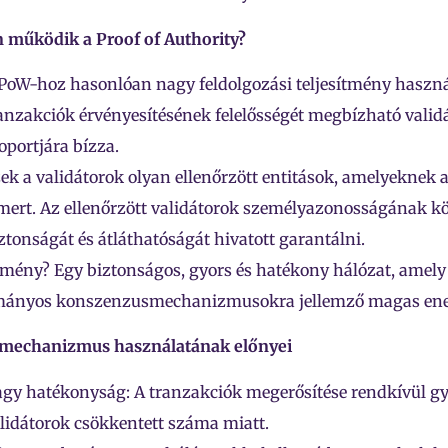
 működik a Proof of Authority?
PoW-hoz hasonlóan nagy feldolgozási teljesítmény haszná
anzakciók érvényesítésének felelősségét megbízható validá
oportjára bízza.
ek a validátorok olyan ellenőrzött entitások, amelyeknek
mert. Az ellenőrzött validátorok személyazonosságának kö
ztonságát és átláthatóságát hivatott garantálni.
mény? Egy biztonságos, gyors és hatékony hálózat, amely
ányos konszenzusmechanizmusokra jellemző magas ener
mechanizmus használatának előnyei
gy hatékonyság: A tranzakciók megerősítése rendkívül gy
lidátorok csökkentett száma miatt.