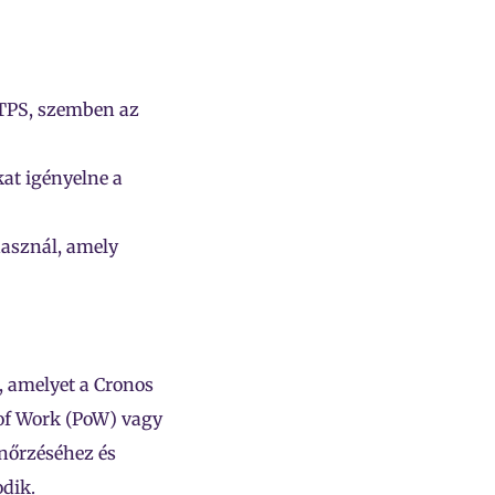
 TPS, szemben az
at igényelne a
asznál, amely
 amelyet a Cronos
 of Work (PoW) vagy
enőrzéséhez és
odik.