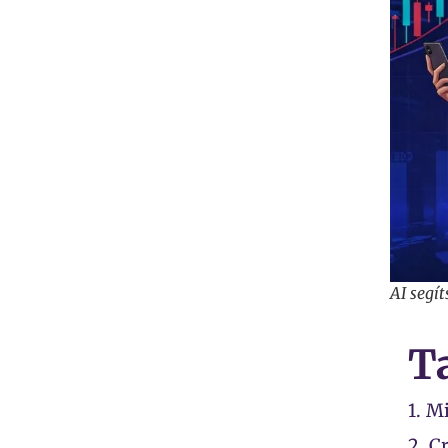
AI segít
T
1.
Mi
2.
Cr