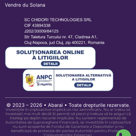
Vendre du Solana
© 2023 – 2026 • Abarai • Toate drepturile rezervate.
Investițiile în criptoactive implică un risc semnificativ. Nu ar trebui să
investești mai mult decât îți permiți să pierzi și trebuie să te asiguri că
înțelegi pe deplin riscurile implicate. Nu suntem reglementați de
Autoritatea de Supraveghere Financiară, iar investițiile în criptoactive
nu sunt acoperite de Fondul de Garantare a Depozitelor și nu
beneficiază de protecție din partea Autorității pentru Protecția
Consumatorilor Financiari.