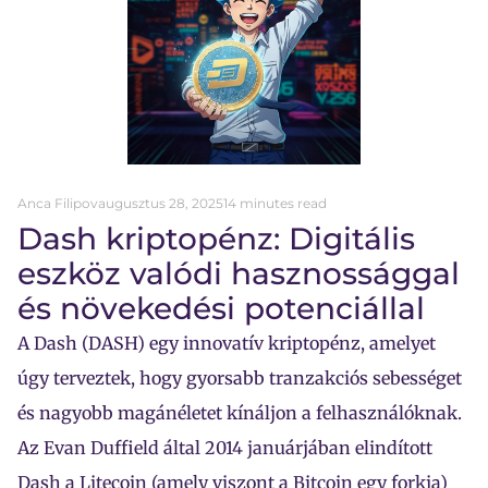
Anca Filipov
augusztus 28, 2025
14 minutes read
Dash kriptopénz: Digitális
eszköz valódi hasznossággal
és növekedési potenciállal
A Dash (DASH) egy innovatív kriptopénz, amelyet
úgy terveztek, hogy gyorsabb tranzakciós sebességet
és nagyobb magánéletet kínáljon a felhasználóknak.
Az Evan Duffield által 2014 januárjában elindított
Dash a Litecoin (amely viszont a Bitcoin egy forkja)