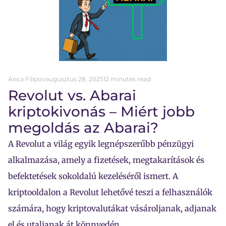
Anca Filipov
augusztus 28, 2025
12 minutes read
Revolut vs. Abarai
kriptokivonás – Miért jobb
megoldás az Abarai?
A Revolut a világ egyik legnépszerűbb pénzügyi
alkalmazása, amely a fizetések, megtakarítások és
befektetések sokoldalú kezeléséről ismert. A
kriptooldalon a Revolut lehetővé teszi a felhasználók
számára, hogy kriptovalutákat vásároljanak, adjanak
el és utaljanak át könnyedén.