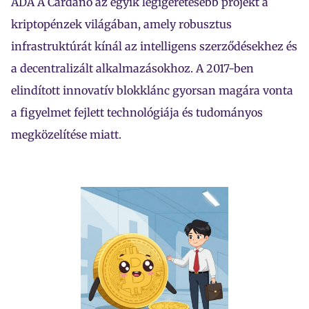
ADA A Cardano az egyik legígéretesebb projekt a
kriptopénzek világában, amely robusztus
infrastruktúrát kínál az intelligens szerződésekhez és
a decentralizált alkalmazásokhoz. A 2017-ben
elindított innovatív blokklánc gyorsan magára vonta
a figyelmet fejlett technológiája és tudományos
megközelítése miatt.