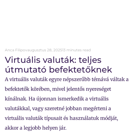
Anca Filipov
augusztus 28, 2025
13 minutes read
Virtuális valuták: teljes
útmutató befektetőknek
A virtuális valuták egyre népszerűbb témává váltak a
befektetők körében, mivel jelentős nyereséget
kínálnak. Ha újonnan ismerkedik a virtuális
valutákkal, vagy szeretné jobban megérteni a
virtuális valuták típusait és használatuk módját,
akkor a legjobb helyen jár.