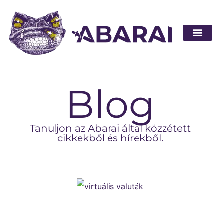
Legyen part
Blog
Tanuljon az Abarai által közzétett
cikkekből és hírekből.