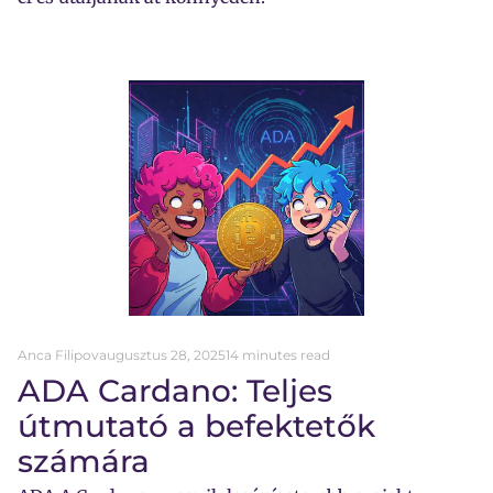
Anca Filipov
augusztus 28, 2025
14 minutes read
ADA Cardano: Teljes
útmutató a befektetők
számára