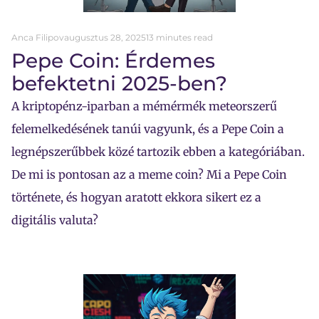
Anca Filipov
augusztus 28, 2025
13 minutes read
Pepe Coin: Érdemes
befektetni 2025-ben?
A kriptopénz-iparban a mémérmék meteorszerű
felemelkedésének tanúi vagyunk, és a Pepe Coin a
legnépszerűbbek közé tartozik ebben a kategóriában.
De mi is pontosan az a meme coin? Mi a Pepe Coin
története, és hogyan aratott ekkora sikert ez a
digitális valuta?