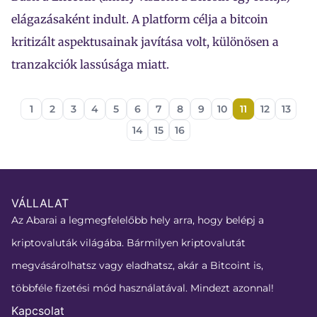
elágazásaként indult. A platform célja a bitcoin
kritizált aspektusainak javítása volt, különösen a
tranzakciók lassúsága miatt.
1
2
3
4
5
6
7
8
9
10
11
12
13
14
15
16
VÁLLALAT
Az Abarai a legmegfelelőbb hely arra, hogy belépj a
kriptovaluták világába. Bármilyen kriptovalutát
megvásárolhatsz vagy eladhatsz, akár a Bitcoint is,
többféle fizetési mód használatával. Mindezt azonnal!
Kapcsolat