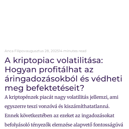
Anca Filipov
augusztus 28, 2025
14 minutes read
A kriptopiac volatilitása:
Hogyan profitálhat az
áringadozásokból és védheti
meg befektetéseit?
A kriptopénzek piacát nagy volatilitás jellemzi, ami
egyszerre teszi vonzóvá és kiszámíthatatlanná.
Ennek következtében az ezeket az ingadozásokat
befolyásoló tényezők elemzése alapvető fontosságúvá