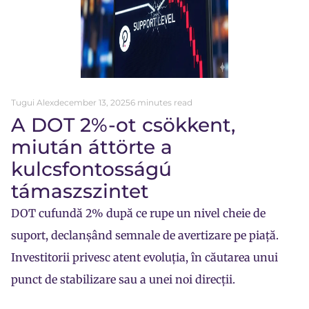
Tugui Alex
december 13, 2025
6 minutes read
A DOT 2%-ot csökkent,
miután áttörte a
kulcsfontosságú
támaszszintet
DOT cufundă 2% după ce rupe un nivel cheie de
suport, declanșând semnale de avertizare pe piață.
Investitorii privesc atent evoluția, în căutarea unui
punct de stabilizare sau a unei noi direcții.