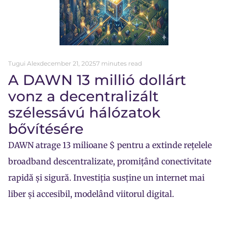
Tugui Alex
december 21, 2025
7 minutes read
A DAWN 13 millió dollárt
vonz a decentralizált
szélessávú hálózatok
bővítésére
DAWN atrage 13 milioane $ pentru a extinde rețelele
broadband descentralizate, promițând conectivitate
rapidă și sigură. Investiția susține un internet mai
liber și accesibil, modelând viitorul digital.