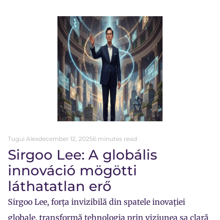
Tugui Alex
december 12, 2025
6 minutes read
Sirgoo Lee: A globális
innováció mögötti
láthatatlan erő
Sirgoo Lee, forța invizibilă din spatele inovației
globale, transformă tehnologia prin viziunea sa clară