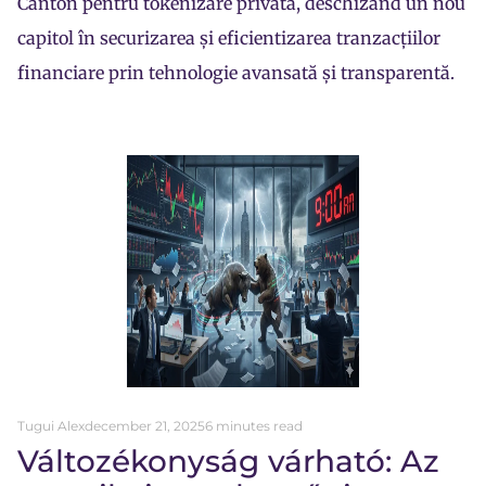
Canton pentru tokenizare privată, deschizând un nou
capitol în securizarea și eficientizarea tranzacțiilor
financiare prin tehnologie avansată și transparentă.
Tugui Alex
december 21, 2025
6 minutes read
Változékonyság várható: Az