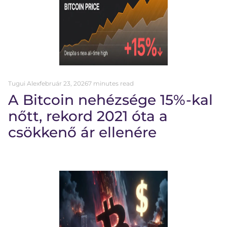
Tugui Alex
február 23, 2026
7 minutes read
A Bitcoin nehézsége 15%-kal
nőtt, rekord 2021 óta a
csökkenő ár ellenére