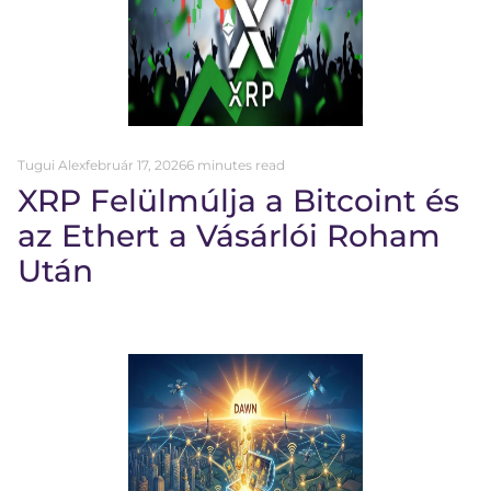
Tugui Alex
február 17, 2026
6 minutes read
XRP Felülmúlja a Bitcoint és
az Ethert a Vásárlói Roham
Után