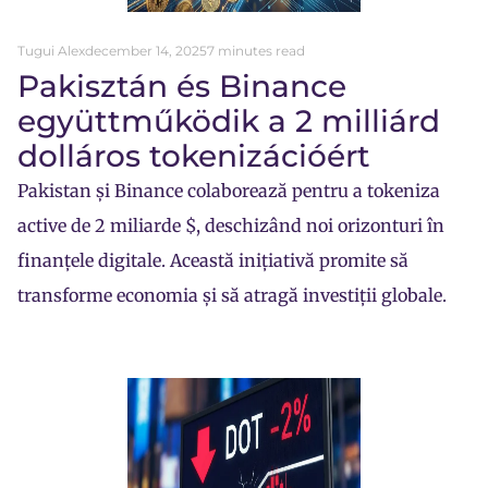
Tugui Alex
december 14, 2025
7 minutes read
Pakisztán és Binance
együttműködik a 2 milliárd
dolláros tokenizációért
Pakistan și Binance colaborează pentru a tokeniza
active de 2 miliarde $, deschizând noi orizonturi în
finanțele digitale. Această inițiativă promite să
transforme economia și să atragă investiții globale.