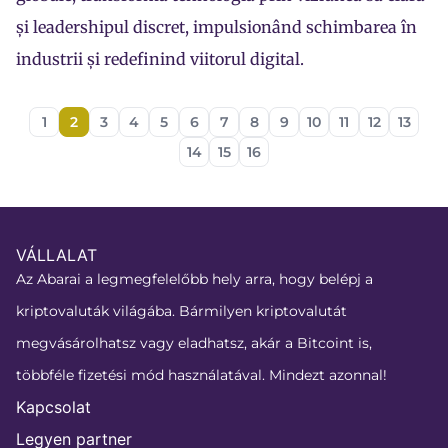
și leadershipul discret, impulsionând schimbarea în
industrii și redefinind viitorul digital.
1
2
3
4
5
6
7
8
9
10
11
12
13
14
15
16
VÁLLALAT
Az Abarai a legmegfelelőbb hely arra, hogy belépj a
kriptovaluták világába. Bármilyen kriptovalutát
megvásárolhatsz vagy eladhatsz, akár a Bitcoint is,
többféle fizetési mód használatával. Mindezt azonnal!
Kapcsolat
Legyen partner