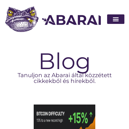
Legyen part
Blog
Tanuljon az Abarai által közzétett
cikkekből és hírekből.