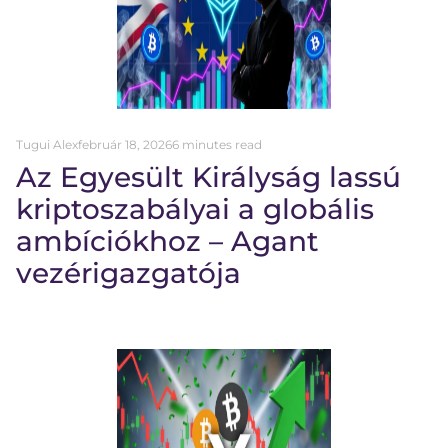
Tugui Alex
február 18, 2026
6 minutes read
Az Egyesült Királyság lassú
kriptoszabályai a globális
ambíciókhoz – Agant
vezérigazgatója