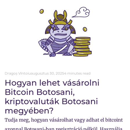
Dragoș Vîntoiu
augusztus 30, 2025
4 minutes read
Hogyan lehet vásárolni
Bitcoin Botosani,
kriptovaluták Botosani
megyében?
Tudja meg, hogyan vásárolhat vagy adhat el bitcoint
azonnal Botosani-ban regisztráció nélkül. Használja