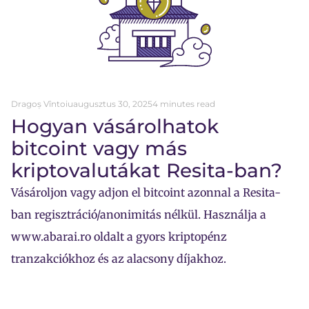
Dragoș Vîntoiu
augusztus 30, 2025
4 minutes read
Hogyan vásárolhatok
bitcoint vagy más
kriptovalutákat Resita-ban?
Vásároljon vagy adjon el bitcoint azonnal a Resita-
ban regisztráció/anonimitás nélkül. Használja a
www.abarai.ro oldalt a gyors kriptopénz
tranzakciókhoz és az alacsony díjakhoz.