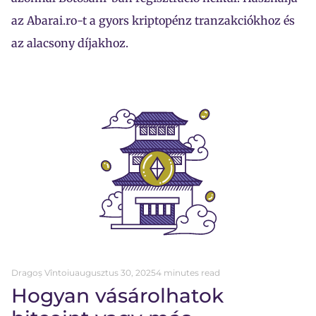
az Abarai.ro-t a gyors kriptopénz tranzakciókhoz és
az alacsony díjakhoz.
Dragoș Vîntoiu
augusztus 30, 2025
4 minutes read
Hogyan vásárolhatok