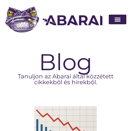
Legyen part
Blog
Tanuljon az Abarai által közzétett
cikkekből és hírekből.