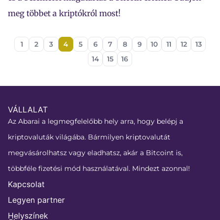
meg többet a kriptókról most!
1
2
3
4
5
6
7
8
9
10
11
12
13
14
15
16
VÁLLALAT
Az Abarai a legmegfelelőbb hely arra, hogy belépj a
kriptovaluták világába. Bármilyen kriptovalutát
megvásárolhatsz vagy eladhatsz, akár a Bitcoint is,
többféle fizetési mód használatával. Mindezt azonnal!
Kapcsolat
Legyen partner
Helyszínek