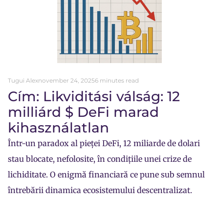
Tugui Alex
november 24, 2025
6 minutes read
Cím: Likviditási válság: 12
milliárd $ DeFi marad
kihasználatlan
Într-un paradox al pieței DeFi, 12 miliarde de dolari
stau blocate, nefolosite, în condițiile unei crize de
lichiditate. O enigmă financiară ce pune sub semnul
întrebării dinamica ecosistemului descentralizat.