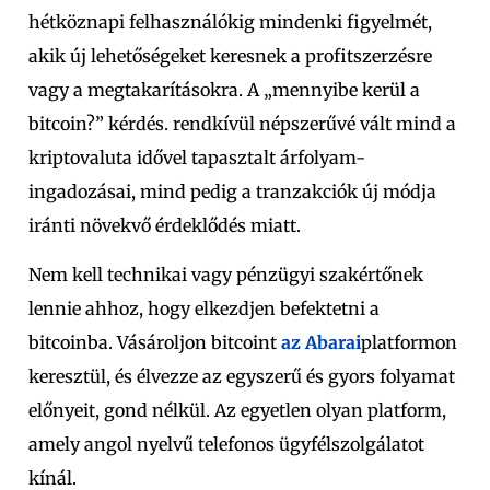
hétköznapi felhasználókig mindenki figyelmét,
akik új lehetőségeket keresnek a profitszerzésre
vagy a megtakarításokra. A „mennyibe kerül a
bitcoin?” kérdés. rendkívül népszerűvé vált mind a
kriptovaluta idővel tapasztalt árfolyam-
ingadozásai, mind pedig a tranzakciók új módja
iránti növekvő érdeklődés miatt.
Nem kell technikai vagy pénzügyi szakértőnek
lennie ahhoz, hogy elkezdjen befektetni a
bitcoinba.
Vásároljon bitcoint
az Abarai
platformon
keresztül, és élvezze az egyszerű és gyors folyamat
előnyeit, gond nélkül. Az egyetlen olyan platform,
amely angol nyelvű telefonos ügyfélszolgálatot
kínál.