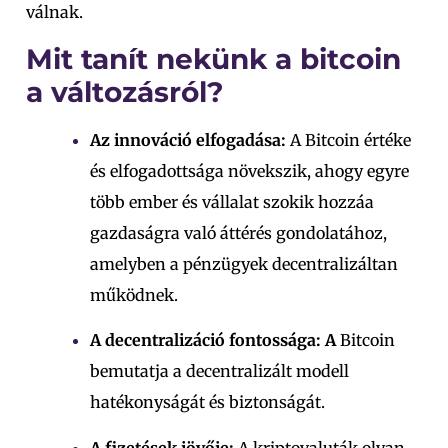
válnak.
Mit tanít nekünk a bitcoin
a változásról?
Az innováció elfogadása:
A Bitcoin értéke
és elfogadottsága növekszik, ahogy egyre
több ember és vállalat szokik hozzá
a
gazdaságra való áttérés gondolatához
,
amelyben a pénzügyek decentralizáltan
működnek.
A decentralizáció fontossága: A
Bitcoin
bemutatja a decentralizált modell
hatékonyságát és biztonságát.
A fizetések jövője:
A kriptovaluták olyan