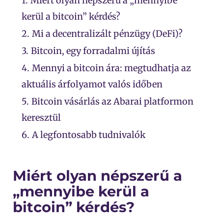
1.
Miért olyan népszerű a „mennyibe
kerül a bitcoin” kérdés?
2.
Mi a decentralizált pénzügy (DeFi)?
3.
Bitcoin, egy forradalmi újítás
4.
Mennyi a bitcoin ára: megtudhatja az
aktuális árfolyamot valós időben
5.
Bitcoin vásárlás az Abarai platformon
keresztül
6.
A legfontosabb tudnivalók
Miért olyan népszerű a
„mennyibe kerül a
bitcoin” kérdés?