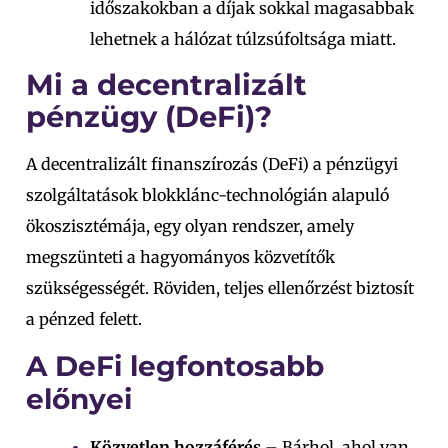
időszakokban a díjak sokkal magasabbak
lehetnek a
hálózat túlzsúfoltsága miatt.
Mi a decentralizált
pénzügy (DeFi)?
A decentralizált finanszírozás (DeFi) a pénzügyi
szolgáltatások blokklánc-technológián alapuló
ökoszisztémája, egy olyan rendszer, amely
megszünteti a hagyományos közvetítők
szükségességét. Röviden, teljes ellenőrzést biztosít
a pénzed felett.
A DeFi legfontosabb
előnyei
Közvetlen hozzáférés
– Bárhol, ahol van