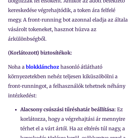
dolgozzák fel elsőként. Amikor az adott befektető
kereskedése végrehajtódik, a token ára felfelé
megy. A front-running bot azonnal eladja az általa
vásárolt tokeneket, hasznot húzva az
árkülönbségből.
(Korlátozott) biztosítékok:
Noha a
blokklánchoz
hasonló átlátható
környezetekben nehéz teljesen kiküszöbölni a
front-runningot, a felhasználók tehetnek néhány
intézkedést:
Alacsony csúszási tűréshatár beállítása:
Ez
korlátozza, hogy a végrehajtási ár mennyire
térhet el a várt ártól. Ha az eltérés túl nagy, a
kereskedés törlésre kerül, csökkentve ezzel a