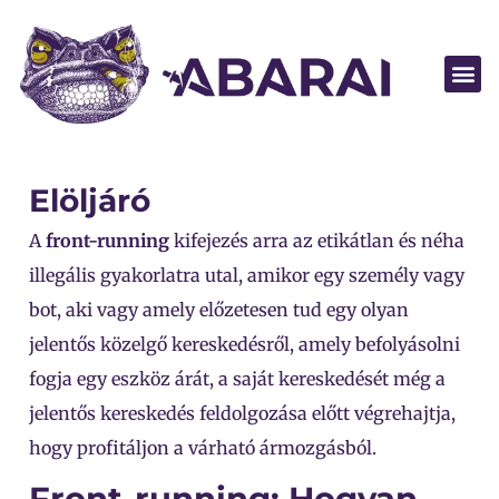
Legyen part
Elöljáró
A
front-running
kifejezés arra az etikátlan és néha
illegális gyakorlatra utal, amikor egy személy vagy
bot, aki vagy amely előzetesen tud egy olyan
jelentős közelgő kereskedésről, amely befolyásolni
fogja egy eszköz árát, a saját kereskedését még a
jelentős kereskedés feldolgozása előtt végrehajtja,
hogy profitáljon a várható ármozgásból.
Front-running: Hogyan