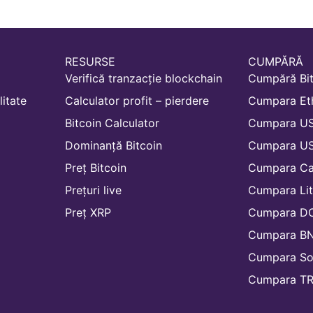
RESURSE
CUMPĂRĂ
Verifică tranzacție blockchain
Cumpără Bit
litate
Calculator profit – pierdere
Cumpara Et
Bitcoin Calculator
Cumpara U
Dominanță Bitcoin
Cumpara U
Preț Bitcoin
Cumpara Ca
Prețuri live
Cumpara Lit
Preț XRP
Cumpara D
Cumpara B
Cumpara So
Cumpara TR