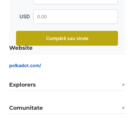
USD
Cumpără sau vinde
Website
polkadot.com/
Explorers
>
polkadot.subscan.io
Comunitate
>
Twitter