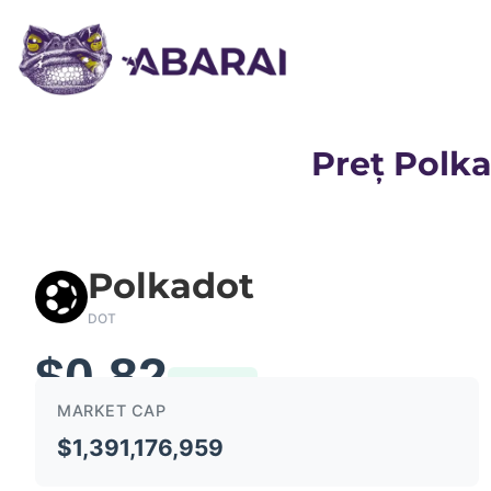
Preț Polka
Polkadot
DOT
$0.82
0.60%
MARKET CAP
$1,391,176,959