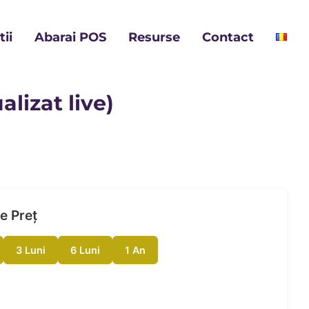
ii
Abarai POS
Resurse
Contact
lizat live)
e Preț
3 Luni
6 Luni
1 An