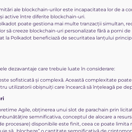
imitări ale blockchain-urilor este incapacitatea lor de a 
active între diferite blockchain-uri.
olkadot poate gestiona mai multe tranzacții simultan, red
ilor să creeze blockchain-uri personalizate fără a porni de
t la Polkadot beneficiază de securitatea lanțului principa
le dezavantaje care trebuie luate în considerare:
ste sofisticată și complexă. Această complexitate poate f
ru utilizatorii obișnuiți care încearcă să înțeleagă pe de
uri
etime Agile, obținerea unui slot de parachain prin licita
mbunătățire semnificativa, conceptul de alocare a resurse
 de procesare) disponibile este finit, ceea ce poate limita
uie să „blocheze” o cantitate semnificativă de criptomon