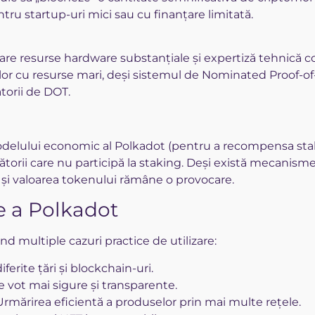
ru startup-uri mici sau cu finanțare limitată.
are resurse hardware substanțiale și expertiză tehnică c
tăților cu resurse mari, deși sistemul de Nominated Proof
ătorii de DOT.
odelului economic al Polkadot (pentru a recompensa staking
orii care nu participă la staking. Deși există mecanisme
și valoarea tokenului rămâne o provocare.
e a Polkadot
ind multiple cazuri practice de utilizare:
iferite țări și blockchain-uri.
 vot mai sigure și transparente.
rmărirea eficientă a produselor prin mai multe rețele.