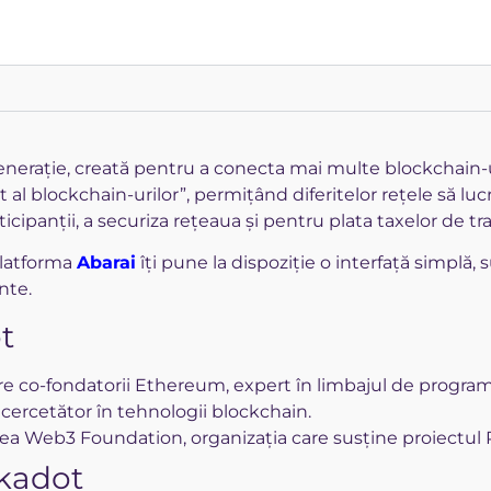
rație, creată pentru a conecta mai multe blockchain-uri și
t al blockchain-urilor”, permițând diferitelor rețele să 
cipanții, a securiza rețeaua și pentru plata taxelor de tr
platforma
Abarai
îți pune la dispoziție o interfață simplă
ente.
t
e co-fondatorii Ethereum, expert în limbajul de programa
 cercetător în tehnologii blockchain.
ea Web3 Foundation, organizația care susține proiectul 
lkadot