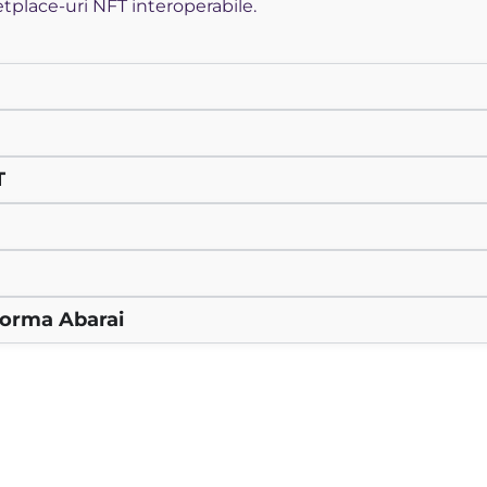
etplace-uri NFT interoperabile.
T
forma Abarai