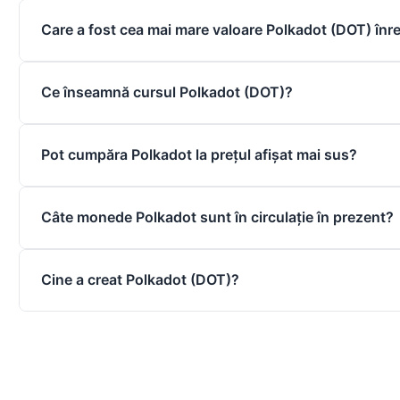
Care a fost cea mai mare valoare Polkadot (DOT) înr
Cea mai mare valoare Polkadot a fost înregistrată pe dat
Ce înseamnă cursul Polkadot (DOT)?
Cursul Polkadot reprezintă valoarea de piață a unui DOT
Pot cumpăra Polkadot la prețul afișat mai sus?
fiat), stabilită pe piețele de tranzacționare în funcție de c
Pentru a afla prețul real de achiziție al DOT, este reco
Câte monede Polkadot sunt în circulație în prezent?
verifici comisioanele de tranzacționare și transfer aplicat
În circulație se află 1.7B DOT unități DOT, iar Polkadot n
Cine a creat Polkadot (DOT)?
gestionată de protocol.
Polkadot a fost creat de Gavin Wood, cofondator Ethereu