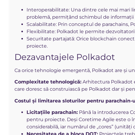
Interoperabilitate: Una dintre cele mai mari l
problemă, permițând schimbul de informații și 
Scalabilitate: Prin conceptul de parachains, P
Flexibilitate: Polkadot le permite dezvoltator
Securitate partajată: Orice blockchain conecta
proiecte.
Dezavantajele Polkadot
Ca orice tehnologie emergentă, Polkadot are și une
Complexitate tehnologică:
Arhitectura Polkadot e
care doresc să construiască pe Polkadot dar și pent
Costul și limitarea sloturilor pentru parachain-
Licitațiile parachain:
Până la introducerea Cor
pentru proiecte. Deși Coretime Agile este o î
considerabilă, iar numărul de „cores” (unități
Necesitatea de a bloca DOT:
Proiectele treb