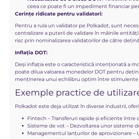
ceea ce poate fi un impediment financiar pent
Cerințe ridicate pentru validatori:
Pentru a rula un validator pe Polkadot, sunt neces
centralizare a puterii de validare în mâinile enti
risc prin nominalizarea validatorilor de către dețin
Inflația DOT:
Deși inflația este o caracteristică intenționată a m
poate dilua valoarea monedelor DOT pentru deținăt
menținerea unui echilibru optim între stimulente 
Exemple practice de utilizar
Polkadot este deja utilizat în diverse industrii, ofer
Fintech – Transferuri rapide și eficiente între d
Sisteme de vot – Dezvoltarea unor sisteme de
Managementul lanțurilor de aprovizionare – U