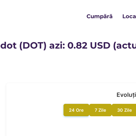
Cumpără
Locat
dot (DOT) azi: 0.82 USD (actua
Evoluți
24 Ore
7 Zile
30 Zile