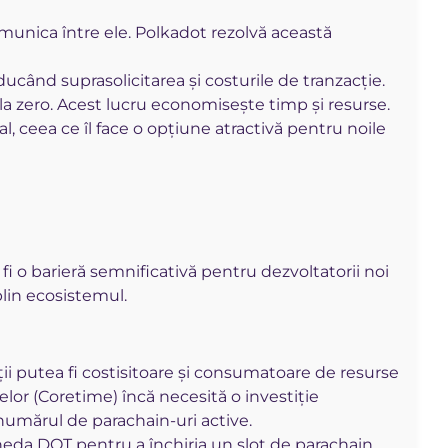
comunica între ele. Polkadot rezolvă această
ucând suprasolicitarea și costurile de tranzacție.
 la zero. Acest lucru economisește timp și resurse.
l, ceea ce îl face o opțiune atractivă pentru noile
i o barieră semnificativă pentru dezvoltatorii noi
plin ecosistemul.
ții putea fi costisitoare și consumatoare de resurse
lor (Coretime) încă necesită o investiție
 numărul de parachain-uri active.
eda DOT pentru a închiria un slot de parachain,