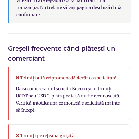
viteza cu care rețeaua blockchain
confirmă
tranzacția
. Nu trebuie să lași pagina deschisă după
confirmare.
Greșeli frecvente când plătești un
comerciant
❌ Trimiți altă criptomonedă decât cea solicitată
Dacă comerciantul solicită Bitcoin și tu trimiți
USDT sau
USDC
, plata poate să nu fie recunoscută.
Verifică întotdeauna ce monedă e solicitată înainte
să începi.
❌ Trimiți pe rețeaua greșită