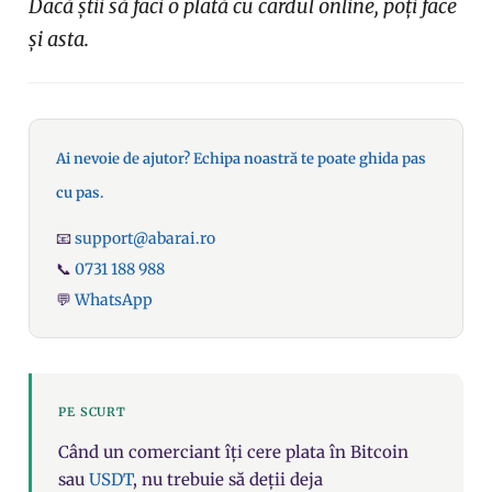
Dacă știi să faci o plată cu cardul online, poți face
și asta.
Ai nevoie de ajutor? Echipa noastră te poate ghida pas
cu pas.
📧
support@abarai.ro
📞
0731 188 988
💬
WhatsApp
PE SCURT
Când un comerciant îți cere plata în Bitcoin
sau
USDT
, nu trebuie să deții deja