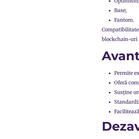
Optimism
Base;
Fantom.
Compatibilitate
blockchain-uri 
Avant
Permite ex
Oferă comp
Susține un
Standardiz
Facilitează
Dezav