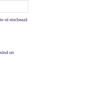
ain-ul stochează
M
osind un