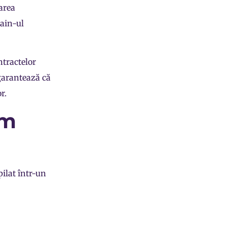
area
hain-ul
ntractelor
 garantează că
r.
um
ilat într-un