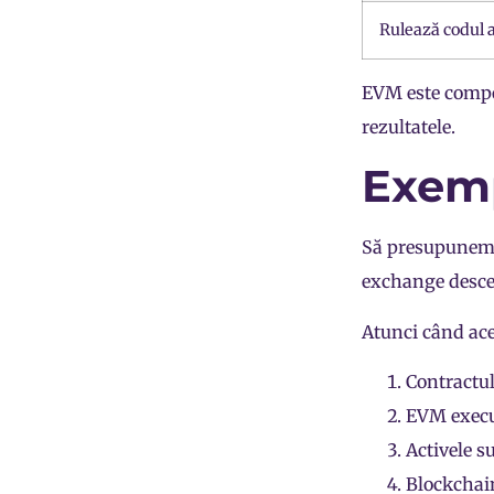
Rulează codul a
EVM este compon
rezultatele.
Exemp
Să presupunem 
exchange descen
Atunci când ace
Contractul
EVM execut
Activele s
Blockchai