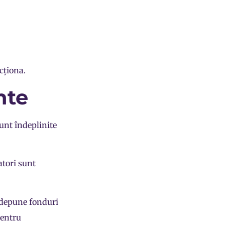
cționa.
nte
unt îndeplinite
atori sunt
 depune fonduri
pentru