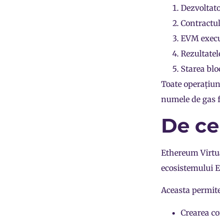
Dezvoltato
Contractul
EVM execut
Rezultatel
Starea blo
Toate operațiun
numele de
gas 
De ce
Ethereum Virtu
ecosistemului 
Aceasta permite
Crearea co