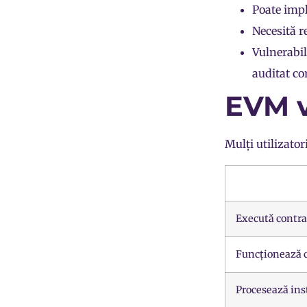
Poate impl
Necesită r
Vulnerabil
auditat co
EVM v
Mulți utilizat
Execută contra
Funcționează c
Procesează inst