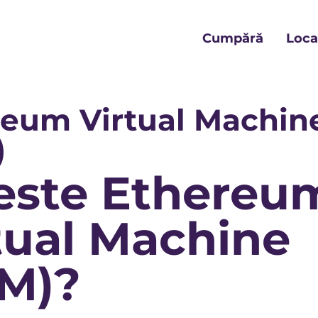
Cumpără
Locat
reum Virtual Machin
)
este Ethereu
tual Machine
M)?