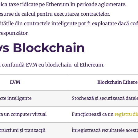
ica taxe ridicate pe
Ethereum
în perioade aglomerate.
esurse de calcul pentru executarea contractelor.
itățile din contractele inteligente pot fi exploatate dacă co
respunzător.
s Blockchain
ori confundă EVM cu blockchain-ul Ethereum.
EVM
Blockchain Ether
cte inteligente
Stochează și securizează datel
a un computer virtual
Funcționează ca un
registru di
rucțiuni și tranzacții
Înregistrează rezultatele acest