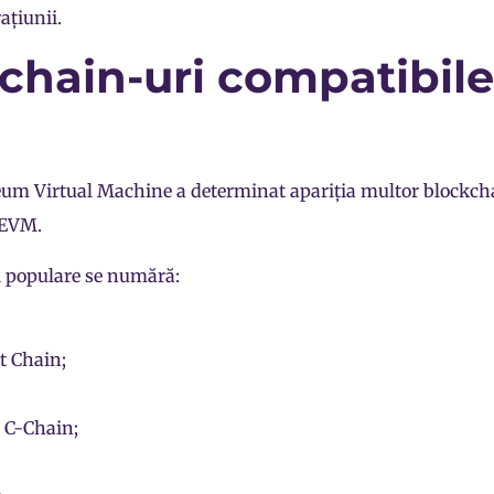
ațiunii.
chain-uri compatibile
eum Virtual Machine a determinat apariția multor blockch
 EVM.
i populare se numără:
t Chain
;
 C-Chain;