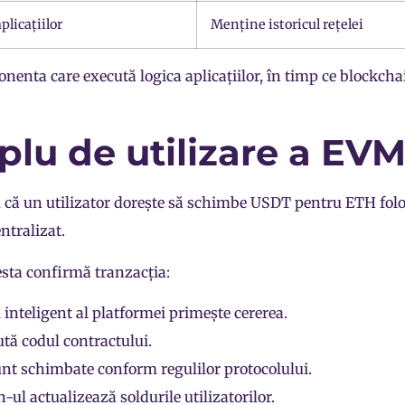
plicațiilor
Menține istoricul rețelei
enta care execută logica aplicațiilor, în timp ce blockch
lu de utilizare a EV
că un utilizator dorește să schimbe
USDT
pentru ETH fol
tralizat.
sta confirmă tranzacția:
 inteligent al platformei primește cererea.
ă codul contractului.
unt schimbate conform regulilor protocolului.
n-ul
actualizează soldurile utilizatorilor.