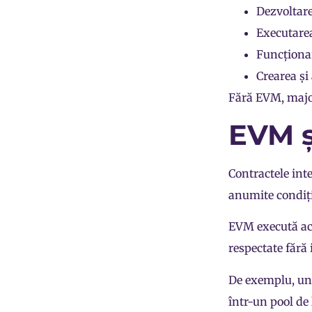
Dezvoltare
Executarea
Funcționa
Crearea și
Fără EVM, major
EVM ș
Contractele int
anumite condiți
EVM execută ace
respectate fără 
De exemplu, un 
într-un
pool de 