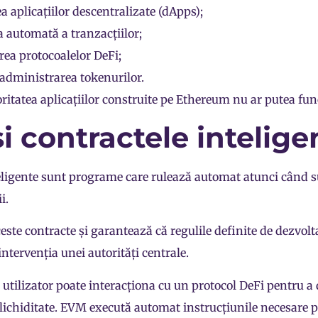
a aplicațiilor descentralizate (
dApps
);
 automată a tranzacțiilor;
rea protocoalelor
DeFi
;
 administrarea tokenurilor.
itatea aplicațiilor construite pe Ethereum nu ar putea fun
i contractele intelige
eligente sunt programe care rulează automat atunci când s
i.
ste contracte și garantează că regulile definite de dezvolt
intervenția unei autorități centrale.
utilizator poate interacționa cu un protocol DeFi pentru a
lichiditate
. EVM execută automat instrucțiunile necesare 