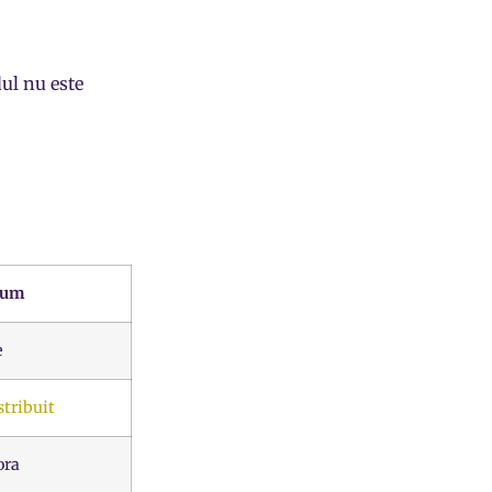
dul nu este
eum
e
stribuit
ora