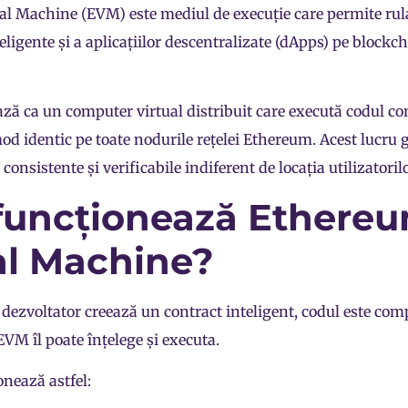
l Machine (EVM) este mediul de execuție care permite rul
eligente și a aplicațiilor descentralizate (dApps) pe blockc
ă ca un computer virtual distribuit care execută codul co
mod identic pe toate nodurile rețelei Ethereum. Acest lucru
 consistente și verificabile indiferent de locația utilizatorilo
uncționează Ethere
al Machine?
dezvoltator creează un contract inteligent, codul este comp
EVM îl poate înțelege și executa.
onează astfel: