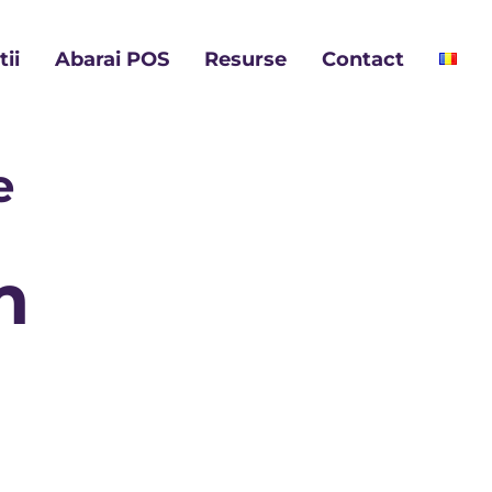
ii
Abarai POS
Resurse
Contact
e
m