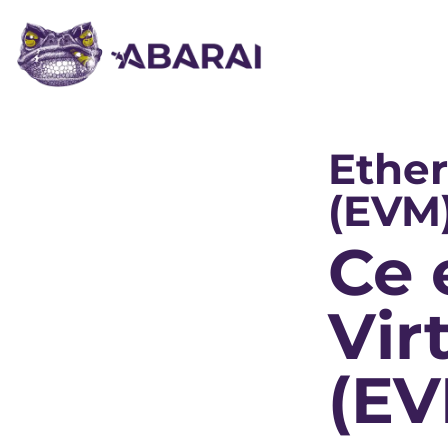
Ethe
(EVM
Ce 
Vir
(EV