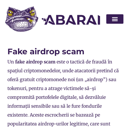
Abarai POS
Fake airdrop scam
Un
fake airdrop scam
este o tactică de fraudă în
spațiul criptomonedelor, unde atacatorii pretind că
oferă gratuit
criptomonede
noi (un „airdrop”) sau
tokenuri
, pentru a atrage victimele să-și
compromită portofelele digitale, să dezvăluie
informații sensibile sau să le fure fondurile
existente. Aceste escrocherii se bazează pe
popularitatea airdrop-urilor legitime, care sunt