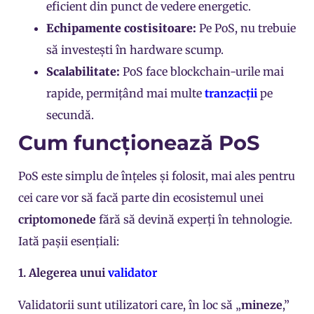
eficient din punct de vedere energetic.
Echipamente costisitoare:
Pe PoS, nu trebuie
să investești în hardware scump.
Scalabilitate:
PoS face blockchain-urile mai
rapide, permițând mai multe
tranzacții
pe
secundă.
Cum funcționează PoS
PoS este simplu de înțeles și folosit, mai ales pentru
cei care vor să facă parte din ecosistemul unei
criptomonede
fără să devină experți în tehnologie.
Iată pașii esențiali:
1. Alegerea unui
validator
Validatorii sunt utilizatori care, în loc să „
mineze
,”