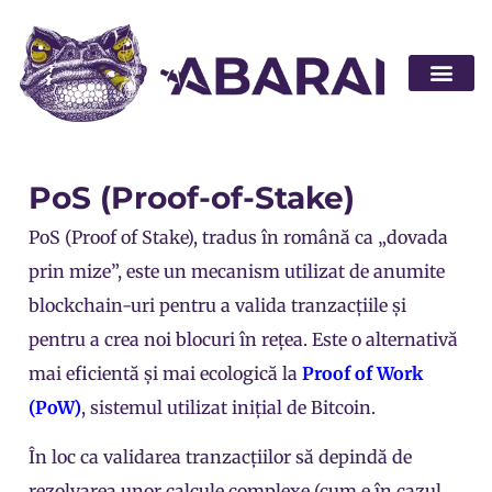
Abarai POS
PoS (Proof-of-Stake)
PoS (Proof of Stake), tradus în română ca „dovada
prin mize”, este un mecanism utilizat de anumite
blockchain-uri pentru a valida tranzacțiile și
pentru a crea noi blocuri în rețea. Este o alternativă
mai eficientă și mai ecologică la
Proof of Work
(PoW)
, sistemul utilizat inițial de Bitcoin.
În loc ca validarea tranzacțiilor să depindă de
rezolvarea unor calcule complexe (cum e în cazul