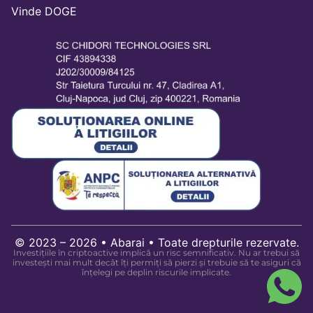
Vinde DOGE
© 2023 – 2026 • Abarai • Toate drepturile rezervate.
Investițiile în criptoactive implică un risc semnificativ. Nu ar trebui să
investești mai mult decât îți permiți să pierzi și trebuie să te asiguri că
înțelegi pe deplin riscurile implicate.