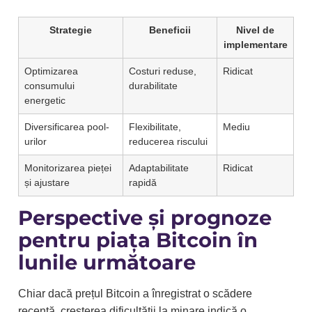
Strategie
Beneficii
Nivel de
implementare
Optimizarea
Costuri reduse,
Ridicat
consumului
durabilitate
energetic
Diversificarea pool-
Flexibilitate,
Mediu
urilor
reducerea riscului
Monitorizarea pieței
Adaptabilitate
Ridicat
și ajustare
rapidă
Perspective și prognoze
pentru piața Bitcoin în
lunile următoare
Chiar dacă prețul Bitcoin a înregistrat o scădere
recentă, creșterea dificultății la minare indică o