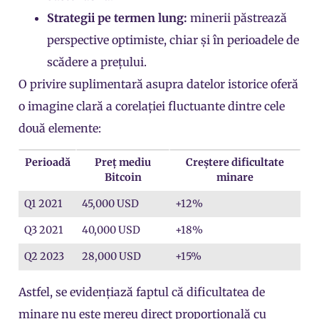
Strategii pe termen lung:
minerii păstrează
perspective optimiste, chiar și în perioadele de
scădere a prețului.
O privire suplimentară asupra datelor istorice oferă
o imagine clară a corelației fluctuante dintre cele
două elemente:
Perioadă
Preț mediu
Creștere dificultate
Bitcoin
minare
Q1 2021
45,000 USD
+12%
Q3 2021
40,000 USD
+18%
Q2 2023
28,000 USD
+15%
Astfel, se evidențiază faptul că dificultatea de
minare nu este mereu direct proporțională cu