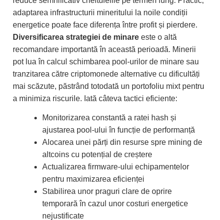
reduce semnificativ cheltuielile pe termen lung. Practic,
adaptarea infrastructurii mineritului la noile condiții
energetice poate face diferența între profit și pierdere.
Diversificarea strategiei de minare
este o altă
recomandare importantă în această perioadă. Minerii
pot lua în calcul schimbarea pool-urilor de minare sau
tranzitarea către criptomonede alternative cu dificultăți
mai scăzute, păstrând totodată un portofoliu mixt pentru
a minimiza riscurile. Iată câteva tactici eficiente:
Monitorizarea constantă a ratei hash și
ajustarea pool-ului în funcție de performanță
Alocarea unei părți din resurse spre mining de
altcoins cu potențial de creștere
Actualizarea firmware-ului echipamentelor
pentru maximizarea eficienței
Stabilirea unor praguri clare de oprire
temporară în cazul unor costuri energetice
nejustificate