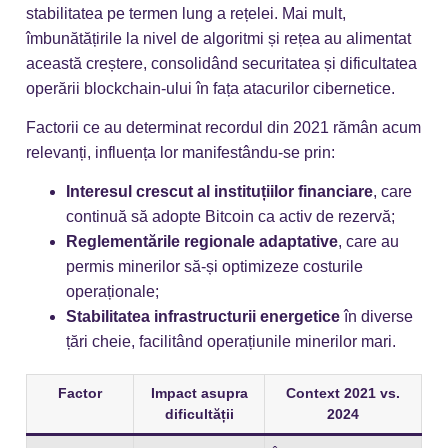
stabilitatea pe termen lung a rețelei. Mai mult,
îmbunătățirile la nivel de algoritmi și rețea au alimentat
această creștere, consolidând securitatea și dificultatea
operării blockchain-ului în fața atacurilor cibernetice.
Factorii ce au determinat recordul din 2021 rămân acum
relevanți, influența lor manifestându-se prin:
Interesul crescut al instituțiilor financiare
, care
continuă să adopte Bitcoin ca activ de rezervă;
Reglementările regionale adaptative
, care au
permis minerilor să-și optimizeze costurile
operaționale;
Stabilitatea infrastructurii energetice
în diverse
țări cheie, facilitând operațiunile minerilor mari.
Factor
Impact asupra
Context 2021 vs.
dificultății
2024