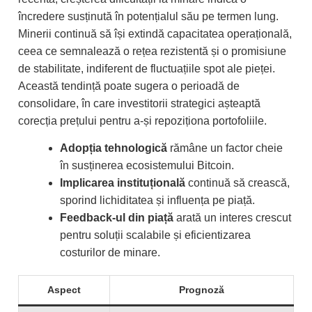
încredere susținută în potențialul său pe termen lung.
Minerii continuă să își extindă capacitatea operațională,
ceea ce semnalează o rețea rezistentă și o promisiune
de stabilitate, indiferent de fluctuațiile spot ale pieței.
Această tendință poate sugera o perioadă de
consolidare, în care investitorii strategici așteaptă
corecția prețului pentru a-și repoziționa portofoliile.
Adopția tehnologică
rămâne un factor cheie
în susținerea ecosistemului Bitcoin.
Implicarea instituțională
continuă să crească,
sporind lichiditatea și influența pe piață.
Feedback-ul din piață
arată un interes crescut
pentru soluții scalabile și eficientizarea
costurilor de minare.
Aspect
Prognoză