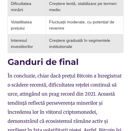
Dificultatea
Creștere lentă, stabilizare pe termen
minării
mediu
Volatilitatea
Fluctuații moderate, cu potențial de
prețului
revenire
Interesul
Creștere graduală în segmentele
investitorilor
institutionale
Ganduri de final
În concluzie, chiar dacă prețul Bitcoin a înregistrat
o scădere recentă, dificultatea rețelei continuă să
urce, atingând un prag record din 2021. Această
tendință reflectă perseverența minerilor și
încrederea lor în viitorul criptomonedei,
demonstrând că ecosistemul rămâne activ și
rezilient în fața volatilitații pieței. Astfel, Bitcoin își