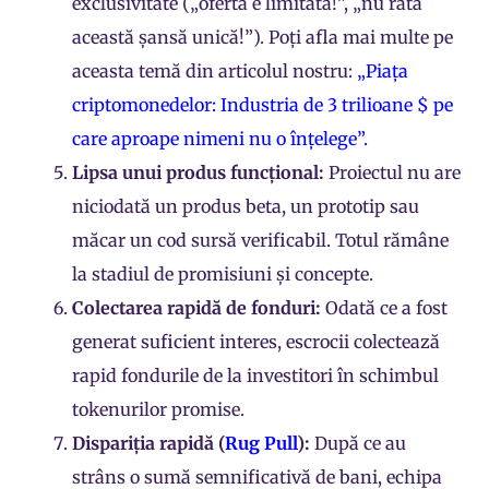
exclusivitate („oferta e limitată!”, „nu rata
această șansă unică!”). Poți afla mai multe pe
aceasta temă din articolul nostru:
„Piața
criptomonedelor: Industria de 3 trilioane $ pe
care aproape nimeni nu o înțelege”.
Lipsa unui produs funcțional:
Proiectul nu are
niciodată un produs beta, un prototip sau
măcar un cod sursă verificabil. Totul rămâne
la stadiul de promisiuni și concepte.
Colectarea rapidă de fonduri:
Odată ce a fost
generat suficient interes, escrocii colectează
rapid fondurile de la investitori în schimbul
tokenurilor promise.
Dispariția rapidă (
Rug Pull
):
După ce au
strâns o sumă semnificativă de bani, echipa