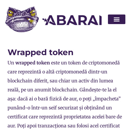
Abarai POS
Wrapped token
Un
wrapped
token
este un token de criptomonedă
care reprezintă o altă
criptomonedă
dintr-un
blockchain diferit, sau chiar un activ din lumea
reală, pe un anumit blockchain. Gândește-te la el
așa: dacă ai o bară fizică de aur, o poți „împacheta”
punând-o într-un seif securizat și obținând un
certificat care reprezintă proprietatea acelei bare de
aur. Poți apoi tranzacționa sau folosi acel certificat