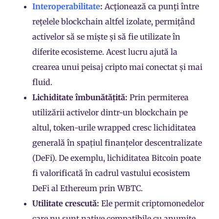
Interoperabilitate
:
Acționează ca punți între
rețelele blockchain altfel izolate, permițând
activelor să se miște și să fie utilizate în
diferite ecosisteme. Acest lucru ajută la
crearea unui peisaj cripto mai conectat și mai
fluid.
Lichiditate îmbunătățită:
Prin permiterea
utilizării activelor dintr-un blockchain pe
altul, token-urile wrapped cresc lichiditatea
generală în spațiul finanțelor descentralizate
(DeFi). De exemplu, lichiditatea Bitcoin poate
fi valorificată în cadrul vastului ecosistem
DeFi al Ethereum prin WBTC.
Utilitate crescută:
Ele permit
criptomonedelor
care nu sunt native compatibile cu anumite